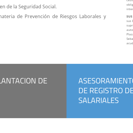
obli
n de la Seguridad Social.
inte
ateria de Prevención de Riesgos Laborales y
SUS
sus 
supr
auto
Plaz
Seba
acud
LANTACION DE
ASESORAMIENTO
DE REGISTRO D
SALARIALES