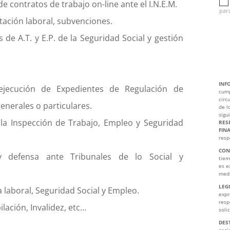
e contratos de trabajo on-line ante el I.N.E.M.
para
tación laboral, subvenciones.
 de A.T. y E.P. de la Seguridad Social y gestión
INF
 ejecución de Expedientes de Regulación de
cump
circ
generales o particulares.
de l
sigu
 la Inspección de Trabajo, Empleo y Seguridad
RES
FIN
resp
CON
y defensa ante Tribunales de lo Social y
tiem
es e
medi
LEG
 laboral, Seguridad Social y Empleo.
expr
resp
lación, Invalidez, etc…
soli
DES
cesi