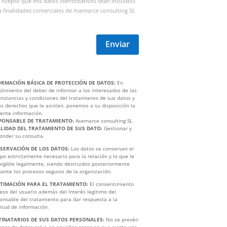
Acepto que mis datos identificativos sean incluidos
 finalidades comerciales de Asemarce consulting SL
Enviar
ORMACIÓN BÁSICA DE PROTECCIÓN DE DATOS:
En
limiento del deber de informar a los interesados de las
unstancias y condiciones del tratamiento de sus datos y
os derechos que le asisten, ponemos a su disposición la
iente información.
PONSABLE DE TRATAMIENTO:
Asemarce consulting SL
ALIDAD DEL TRATAMIENTO DE SUS DATO:
Gestionar y
onder su consulta.
SERVACIÓN DE LOS DATOS:
Los datos se conservan el
po estrictamente necesario para la relación y lo que le
xigible legalmente, siendo destruidos posteriormente
ante los procesos seguros de la organización.
ITIMACIÓN PARA EL TRATAMIENTO:
El consentimiento
eso del usuario además del Interés legítimo del
onsable del tratamiento para dar respuesta a la
citud de información.
TINATARIOS DE SUS DATOS PERSONALES:
No se prevén
ones de datos salvo en aquellos casos en que exista una