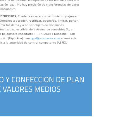
gación legal. No hay previsión de transferencias de datos
rnacionales.
 DERECHOS:
Puede revocar el consentimiento y ejercer
Derechos a acceder, rectificar, oponerse, limitar, portar,
imir los datos y a no ser objeto de decisiones
matizadas, escribiendo a Asemarce consulting SL, en
a Baldomero Anabitarte 1 – 1º, 20.011 Donostia – San
stián (Gipuzkoa) o en
rgpd@asemarce.com
además de
ir a la autoridad de control competente (AEPD).
 Y CONFECCION DE PLAN
E VALORES MEDIOS