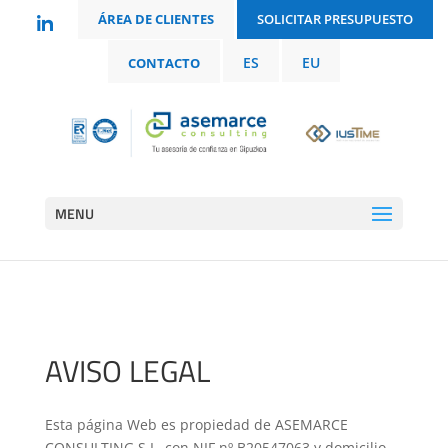
ÁREA DE CLIENTES
SOLICITAR PRESUPUESTO
ES
EU
CONTACTO
MENU
AVISO LEGAL
Esta página Web es propiedad de ASEMARCE
CONSULTING S.L, con NIF nº B20547063 y domicilio