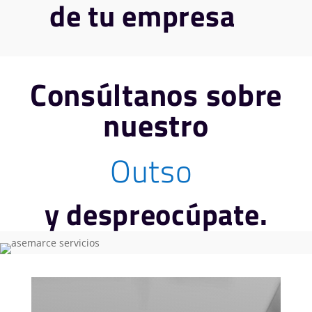
de tu empresa
Consúltanos sobre
nuestro
O
u
t
s
o
u
r
c
|
y despreocúpate.