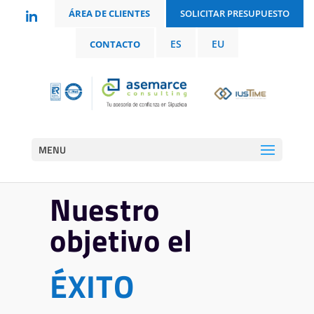
ÁREA DE CLIENTES
SOLICITAR PRESUPUESTO
ES
EU
CONTACTO
MENU
Nuestro
objetivo el
É
X
I
T
O
|